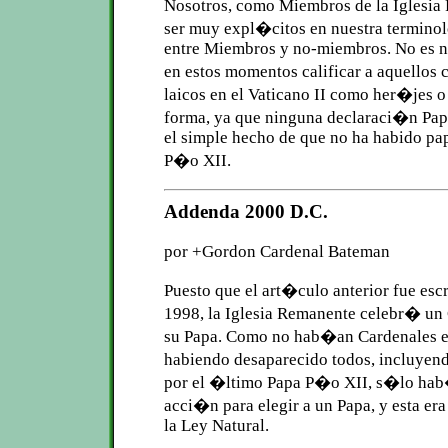
Nosotros, como Miembros de la Iglesi
ser muy expl�citos en nuestra termino
entre Miembros y no-miembros. No es n
en estos momentos calificar a aquellos
laicos en el Vaticano II como her�jes o
forma, ya que ninguna declaraci�n Papa
el simple hecho de que no ha habido pa
P�o XII.
Addenda 2000 D.C.
por +Gordon Cardenal Bateman
Puesto que el art�culo anterior fue escr
1998, la Iglesia Remanente celebr� un
su Papa. Como no hab�an Cardenales e
habiendo desaparecido todos, incluyen
por el �ltimo Papa P�o XII, s�lo ha
acci�n para elegir a un Papa, y esta er
la Ley Natural.