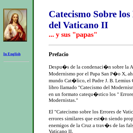
Catecismo Sobre los
del Vaticano II
... y sus "papas"
Prefacio
In English
Despu�s de la condenaci�n sobre la 
Modernismo por el Papa San P�o X, ah
mundo Cat�lico, el Padre J. B. Lemius 
libro llamado "Catecismo del Moderni
en un formato catequ�stico los " Errore
Modernistas."
El "Catecismo sobre los Errores de Vati
errores similares que est�n siendo pro
enemigos de la Cruz a trav�s de las fa
Vaticano II.