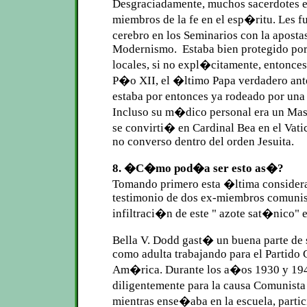
Desgraciadamente, muchos sacerdotes e
miembros de la fe en el esp�ritu. Les f
cerebro en los Seminarios con la apost
Modernismo. Estaba bien protegido por
locales, si no expl�citamente, entonce
P�o XII, el �ltimo Papa verdadero ant
estaba por entonces ya rodeado por un
Incluso su m�dico personal era un Mas
se convirti� en Cardinal Bea en el Vat
no converso dentro del orden Jesuita.
8. �C�mo pod�a ser esto as�?
Tomando primero esta �ltima consider
testimonio de dos ex-miembros comunist
infiltraci�n de este " azote sat�nico" e
Bella V. Dodd gast� un buena parte de
como adulta trabajando para el Partido
Am�rica. Durante los a�os 1930 y 194
diligentemente para la causa Comunist
mientras ense�aba en la escuela, partic