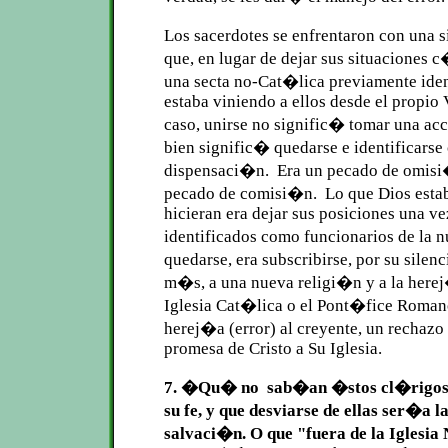
Los sacerdotes se enfrentaron con una 
que, en lugar de dejar sus situaciones 
una secta no-Cat�lica previamente iden
estaba viniendo a ellos desde el propio 
caso, unirse no signific� tomar una ac
bien signific� quedarse e identificarse
dispensaci�n. Era un pecado de omisi
pecado de comisi�n. Lo que Dios esta
hicieran era dejar sus posiciones una ve
identificados como funcionarios de la 
quedarse, era subscribirse, por su silen
m�s, a una nueva religi�n y a la herej
Iglesia Cat�lica o el Pont�fice Roma
herej�a (error) al creyente, un rechazo
promesa de Cristo a Su Iglesia.
7. �Qu� no sab�an �stos cl�rigos 
su fe, y que desviarse de ellas ser�a 
salvaci�n. O que "fuera de la Iglesi