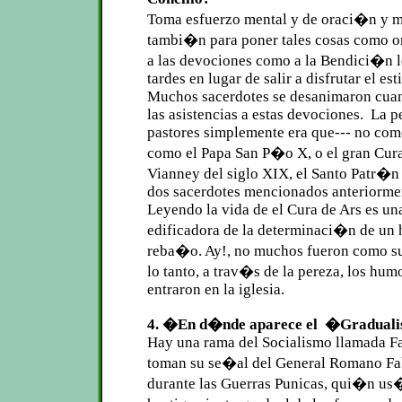
Toma esfuerzo mental y de oraci�n y 
tambi�n para poner tales cosas como o
a las devociones como a la Bendici�n 
tardes en lugar de salir a disfrutar el est
Muchos sacerdotes se desanimaron cua
las asistencias a estas devociones. La p
pastores simplemente era que--- no com
como el Papa San P�o X, o el gran Cura
Vianney del siglo XIX, el Santo Patr�n 
dos sacerdotes mencionados anteriorme
Leyendo la vida de el Cura de Ars es un
edificadora de la determinaci�n de un 
reba�o. Ay!, no muchos fueron como s
lo tanto, a trav�s de la pereza, los hu
entraron en la iglesia.
4. �En d�nde aparece el �Gradua
Hay una rama del Socialismo llamada F
toman su se�al del General Romano F
durante las Guerras Punicas, qui�n us