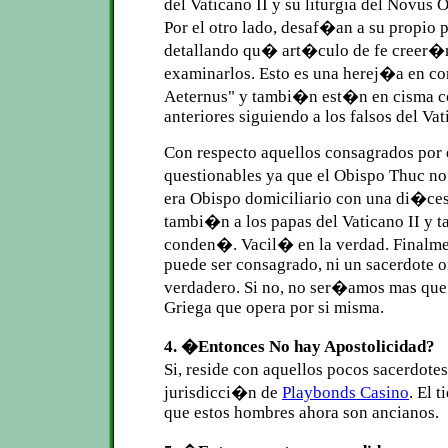
del Vaticano II y su liturgia del Novus
Por el otro lado, desaf�an a su propio 
detallando qu� art�culo de fe creer�n 
examinarlos. Esto es una herej�a en co
Aeternus" y tambi�n est�n en cisma c
anteriores siguiendo a los falsos del Vat
Con respecto aquellos consagrados por 
questionables ya que el Obispo Thuc no
era Obispo domiciliario con una di�ces
tambi�n a los papas del Vaticano II y 
conden�. Vacil� en la verdad. Finalm
puede ser consagrado, ni un sacerdote 
verdadero. Si no, no ser�amos mas que 
Griega que opera por si misma.
4. �Entonces No hay Apostolicidad?
Si, reside con aquellos pocos sacerdot
jurisdicci�n de
Playbonds Casino
. El 
que estos hombres ahora son ancianos.