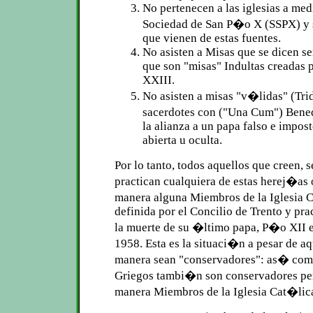
No pertenecen a las iglesias a me
Sociedad de San P�o X (SSPX) y s
que vienen de estas fuentes.
No asisten a Misas que se dicen se
que son "misas" Indultas creadas p
XXIII.
No asisten a misas "v�lidas" (Tri
sacerdotes con ("Una Cum") Bene
la alianza a un papa falso e impost
abierta u oculta.
Por lo tanto, todos aquellos que creen, s
practican cualquiera de estas herej�as 
manera alguna Miembros de la Iglesia 
definida por el Concilio de Trento y pra
la muerte de su �ltimo papa, P�o XII e
1958. Esta es la situaci�n a pesar de a
manera sean "conservadores": as� com
Griegos tambi�n son conservadores pe
manera Miembros de la Iglesia Cat�lic