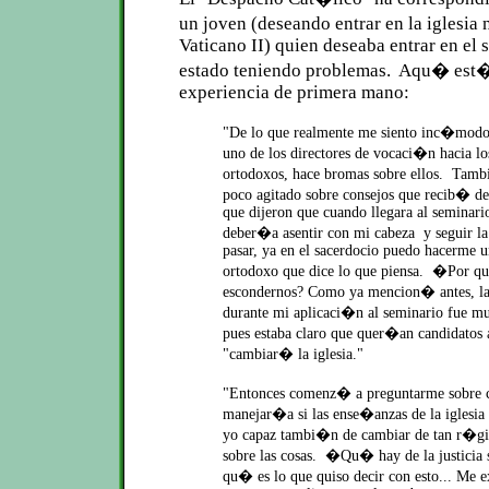
un joven (deseando entrar en la iglesia
Vaticano II) quien deseaba entrar en el 
estado teniendo problemas. Aqu� est�n
experiencia de primera mano:
"De lo que realmente me siento inc�modo e
uno de los directores de vocaci�n hacia l
ortodoxos, hace bromas sobre ellos. Tam
poco agitado sobre consejos que recib� de
que dijeron que cuando llegara al seminar
deber�a asentir con mi cabeza y seguir la 
pasar, ya en el sacerdocio puedo hacerme u
ortodoxo que dice lo que piensa. �Por 
escondernos? Como ya mencion� antes, la 
durante mi aplicaci�n al seminario fue m
pues estaba claro que quer�an candidatos
"cambiar� la iglesia."
"Entonces comenz� a preguntarme sobre
manejar�a si las ense�anzas de la iglesi
yo capaz tambi�n de cambiar de tan r�gid
sobre las cosas. �Qu� hay de la justicia
qu� es lo que quiso decir con esto... Me 