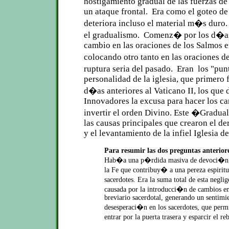
hostigamiento gradual de las fuerzas d
un ataque frontal. Era como el goteo de
deteriora incluso el material m�s du
el gradualismo. Comenz� por los d�a
cambio en las oraciones de los Salmos e
colocando otro tanto en las oraciones 
ruptura seria del pasado. Eran los "pun
personalidad de la iglesia, que primero 
d�as anteriores al Vaticano II, los que 
Innovadores la excusa para hacer los c
invertir el orden Divino. Este �Gradua
las causas principales que crearon el d
y el levantamiento de la infiel Iglesia d
Para resumir las dos preguntas anterior
Hab�a una p�rdida masiva de devoci�n en
la Fe que contribuy� a una pereza espiritua
sacerdotes. Era la suma total de esta negl
causada por la introducci�n de cambios en
breviario sacerdotal, generando un sentimi
desesperaci�n en los sacerdotes, que permi
entrar por la puerta trasera y esparcir el r