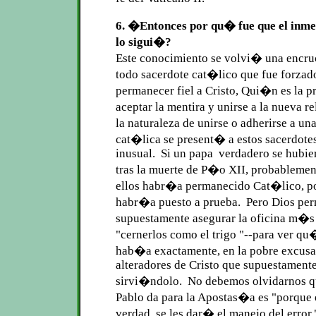
6. �Entonces por qu� fue que el inme
lo sigui�?
Este conocimiento se volvi� una encru
todo sacerdote cat�lico que fue forzad
permanecer fiel a Cristo, Qui�n es la p
aceptar la mentira y unirse a la nueva r
la naturaleza de unirse o adherirse a un
cat�lica se present� a estos sacerdote
inusual. Si un papa verdadero se hubie
tras la muerte de P�o XII, probableme
ellos habr�a permanecido Cat�lico, po
habr�a puesto a prueba. Pero Dios pe
supuestamente asegurar la oficina m�s a
"cernerlos como el trigo "--para ver q
hab�a exactamente, en la pobre excus
alteradores de Cristo que supuestament
sirvi�ndolo. No debemos olvidarnos q
Pablo da para la Apostas�a es "porque 
verdad, se les dar� el manejo del error