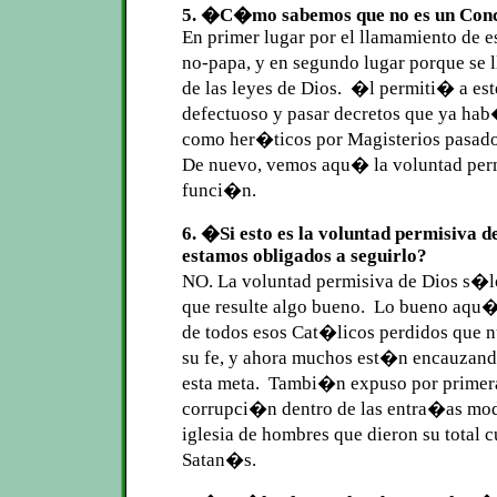
5. �C�mo sabemos que no es un Conc
En primer lugar por el llamamiento de e
no-papa, y en segundo lugar porque se
de las leyes de Dios. �l permiti� a est
defectuoso y pasar decretos que ya ha
como her�ticos por Magisterios pasad
De nuevo, vemos aqu� la voluntad perm
funci�n.
6. �Si esto es la voluntad permisiva d
estamos obligados a seguirlo?
NO. La voluntad permisiva de Dios s�lo
que resulte algo bueno. Lo bueno aqu� e
de todos esos Cat�licos perdidos que n
su fe, y ahora muchos est�n encauzand
esta meta. Tambi�n expuso por primera
corrupci�n dentro de las entra�as mode
iglesia de hombres que dieron su total 
Satan�s.