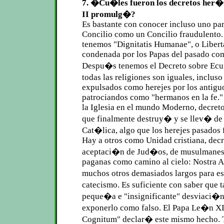
7. �Cu�les fueron los decretos her�t
II promulg�?
Es bastante con conocer incluso uno pa
Concilio como un Concilio fraudulento.
tenemos "Dignitatis Humanae", o Libert
condenada por los Papas del pasado com
Despu�s tenemos el Decreto sobre E
todas las religiones son iguales, inclu
expulsados como herejes por los antigu
patrociandos como "hermanos en la fe." 
la Iglesia en el mundo Moderno, decreto 
que finalmente destruy� y se llev� de 
Cat�lica, algo que los herejes pasados 
Hay a otros como Unidad cristiana, decr
aceptaci�n de Jud�os, de musulmanes y
paganas como camino al cielo: Nostra A
muchos otros demasiados largos para 
catecismo. Es suficiente con saber que 
peque�a e "insignificante" desviaci�n
exponerlo como falso. El Papa Le�n XII
Cognitum" declar� este mismo hecho.