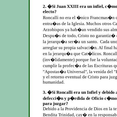
2. �Si Juan XXIII era un infiel, c�m
electo?
Roncalli no era el �nico Francmas�n d
entra�as de la Iglesia. Muchos otros C
Arzobispos ya hab�an vendido sus alma
Despu�s de todo, Cristo no garantiz�
la jerarqu�a ser�a un santo. Cada un
arreglar su propia salvaci�n. Al final
en la jerarqu�a que Cat�licos. Roncall
(inv�lidamente) porque fue la voluntad
cumplir la profec�a de las Escrituras qu
"Apostas�a Universal", la venida del 
y el retorno eventual de Cristo para juzg
humanidad.
3. �Si Roncalli era un Infiel y debido 
defecci�n y p�rdida de Oficio c�mo
para juzgar?
Debido a la Providencia de Dios en la te
Bendita Trinidad, cay� en la responsa