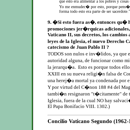
que esto era alimentar a los pobres y cosas 
Yo me enmudec� por esto, porque pens� 
forma todo esto era parte de ser sacerdote.
9. �Si esto fuera as�, entonces qu� h
promociones jer�rquicas adicionales, 
Vaticano II, sus decretos, los cambios a
leyes de la Iglesia, el nuevo Derecho 
catecismo de Juan Pablo II ?
TODOS son nulos e inv�lidos, ya que 
autoridad alguna, de funcionar como m
la jerarqu�a. Esto es porque todos ello
XXIII en su nueva religi�n falsa de C
una herej�a mortal ya condenada por e
Y por virtud del C�non 188 #4 del Magi
tambi�n resignaron "t�citamente" de to
Iglesia, fuera de la cual NO hay salva
El Papa Bonifacio VIII. 1302.)
Concilio Vaticano Segundo (1962