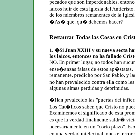
pecados que son imperdonables, entonc
laicos huir de esta iglesia del Anticri
de los miembros remanentes de la Iglesi
�As� que, qu� debemos hacer?
Restaurar Todas las Cosas en Cris
1. �Si Juan XXIII y su nueva secta ha
los laicos, entonces no ha fallado Cris
NO. En primer lugar, no todos han sucu
ense�anzas falsas de estos ap�statas. 
remanente, predicho por San Pablo, y las
no han prevalecido contra ella como le
algunas almas perdidas y deprimidas.
�Han prvalecido las "puertas del infie
Los Cat�licos saben que Cristo no pued
Examinemos el significado de esta pro
es que la verdad finalmente saldr� vic
necesariamente en un "corto plazo". Es
en una verdad intelectual, pues el error