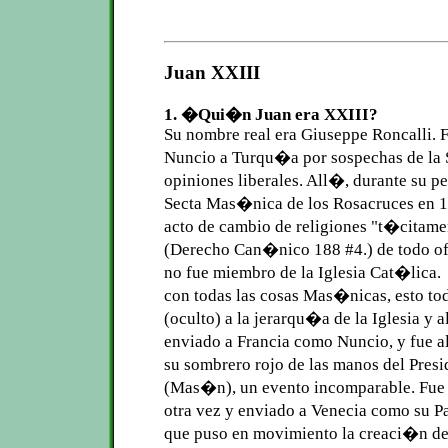
Juan XXIII
1. �Qui�n Juan era XXIII?
Su nombre real era Giuseppe Roncalli.
Nuncio a Turqu�a por sospechas de la S
opiniones liberales. All�, durante su 
Secta Mas�nica de los Rosacruces en 1
acto de cambio de religiones "t�citam
(Derecho Can�nico 188 #4.) de todo ofic
no fue miembro de la Iglesia Cat�lica
con todas las cosas Mas�nicas, esto to
(oculto) a la jerarqu�a de la Iglesia y 
enviado a Francia como Nuncio, y fue 
su sombrero rojo de las manos del Pres
(Mas�n), un evento incomparable. Fue
otra vez y enviado a Venecia como su Pa
que puso en movimiento la creaci�n de e