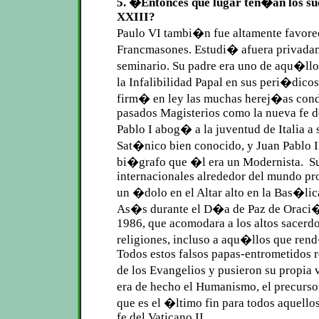
5. �Entonces que lugar ten�an los su
XXIII?
Paulo VI tambi�n fue altamente favorec
Francmasones. Estudi� afuera privadam
seminario. Su padre era uno de aqu�llo
la Infalibilidad Papal en sus peri�dic
firm� en ley las muchas herej�as cond
pasados Magisterios como la nueva fe d
Pablo I abog� a la juventud de Italia a 
Sat�nico bien conocido, y Juan Pablo I
bi�grafo que �l era un Modernista. S
internacionales alrededor del mundo pr
un �dolo en el Altar alto en la Bas�lic
As�s durante el D�a de Paz de Oraci�
1986, que acomodara a los altos sacerdo
religiones, incluso a aqu�llos que ren
Todos estos falsos papas-entrometidos r
de los Evangelios y pusieron su propia 
era de hecho el Humanismo, el precurs
que es el �ltimo fin para todos aquellos
fe del Vaticano II.