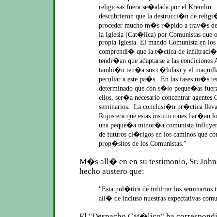
religiosas fuera se�alada por el Kremlin..
descubrieron que la destrucci�n de reli
proceder mucho m�s r�pido a trav�s de l
la Iglesia (Cat�lica) por Comunistas que o
propia Iglesia. El mando Comunista en los
comprendi� que la t�ctica de infiltraci�
tendr�an que adaptarse a las condiciones
tambi�n ten�a sus c�lulas) y el maquilla
peculiar a este pa�s. En las fases m�s t
determinado que con s�lo peque�as fuerza
ellos, ser�a necesario concentrar agentes 
seminarios. La conclusi�n pr�ctica lleva
Rojos era que estas instituciones har�an l
una peque�a minor�a comunista influyer
de futuros cl�rigos en los caminos que co
prop�sitos de los Comunistas."
M�s all� en en su testimonio, Sr. Joh
hecho austero que:
"Esta pol�tica de infiltrar los seminario
all� de incluso nuestras expectativas comu
El "Despacho Cat�lico" ha correspondi