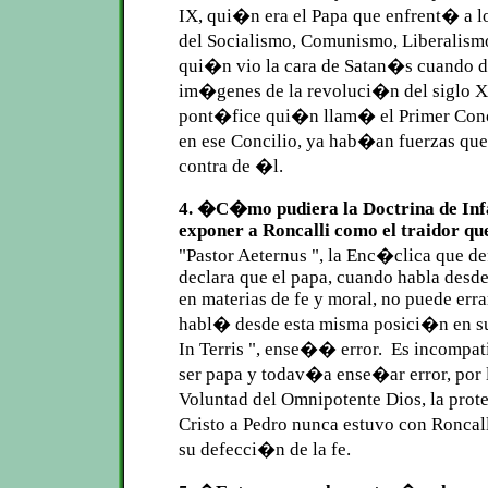
IX, qui�n era el Papa que enfrent� a l
del Socialismo, Comunismo, Liberalis
qui�n vio la cara de Satan�s cuando 
im�genes de la revoluci�n del siglo XI
pont�fice qui�n llam� el Primer Conc
en ese Concilio, ya hab�an fuerzas que
contra de �l.
4. �C�mo pudiera la Doctrina de Infa
exponer a Roncalli como el traidor qu
"Pastor Aeternus ", la Enc�clica que d
declara que el papa, cuando habla desde
en materias de fe y moral, no puede err
habl� desde esta misma posici�n en s
In Terris ", ense�� error. Es incompat
ser papa y todav�a ense�ar error, por l
Voluntad del Omnipotente Dios, la pro
Cristo a Pedro nunca estuvo con Roncal
su defecci�n de la fe.