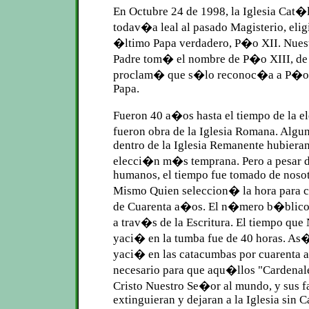
En Octubre 24 de 1998, la Iglesia Cat�
todav�a leal al pasado Magisterio, elig
�ltimo Papa verdadero, P�o XII. Nues
Padre tom� el nombre de P�o XIII, de
proclam� que s�lo reconoc�a a P�o 
Papa.
Fueron 40 a�os hasta el tiempo de la e
fueron obra de la Iglesia Romana. Algu
dentro de la Iglesia Remanente hubiera
elecci�n m�s temprana. Pero a pesar d
humanos, el tiempo fue tomado de nosot
Mismo Quien seleccion� la hora para co
de Cuarenta a�os. El n�mero b�blico 
a trav�s de la Escritura. El tiempo qu
yaci� en la tumba fue de 40 horas. As
yaci� en las catacumbas por cuarenta 
necesario para que aqu�llos "Cardenal
Cristo Nuestro Se�or al mundo, y sus fa
extinguieran y dejaran a la Iglesia sin C