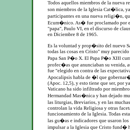
Todos aquellos miembros de la nueva 
son miembros de la Iglesia Cat�lica, y
participantes en una nueva religi�n, 
Ecum�nico. As� fue proclamado por el
"papa", Paulo VI, en el discurso de claus
en Diciembre 8 de 1965.
Es la voluntad y prop�sito del nuevo Sa
todas las cosas en Cristo" muy parecido
Papa San P�o X. El Papa P�o XIII cu
profec�as que anunciaban su venida, a
fue "elegido en contra de las expectativ
Apocalipsis habla de �l que gobernar�
(Apoc. 12,5), y esto tiene que ser, por 
Vaticano ha sido infiltrado por miembro
Hermandad Mas�nica y han dejado much
las liturgias, Breviarios, y en las much
controlan la vida Religiosa y otras facet
funcionamiento de la Iglesia. Todas est
las gu�as e indicadores que usaron los
impulsar a la Iglesia que Cristo fund� 