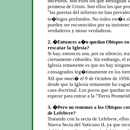
ancestros. Son ellos los que atestiguan 
promesa de Cristo. Son ellos los que pr
"las puertas del infierno no han prevale
te�logos profundos. No todos est�n si
pueden ser reconocidos por su insistenc
verdaderos y misas verdaderas.
2. �Entonces a�n quedan Obispos en
rescatar la Iglesia?
Si hay, entonces son, por su silencio, tr
ciertamente cobardes. Sin embargo, el e
Iglesia remanente es que no hay ninguno
consagrados leg�timamente en los tie
XII que muri� el 9 de Octubre de 1958
desde que la Iglesia remanente ha vagad
caos doctrinal. Los pocos que quedan n
esperar para entrar a la "Tierra Prometi
3. �Pero no tenemos a los Obispos co
de Lefebvre?
Tratando con la secta de Lefebvre, ellos
Nueva Secta del Vaticano II, ya que rec