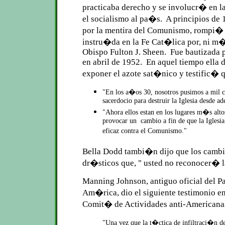
practicaba derecho y se involucr� en la
el socialismo al pa�s. A principios de
por la mentira del Comunismo, rompi� c
instru�da en la Fe Cat�lica por, ni m�
Obispo Fulton J. Sheen. Fue bautizada 
en abril de 1952. En aquel tiempo ella 
exponer el azote sat�nico y testific� 
"En los a�os 30, nosotros pusimos a mil c
sacerdocio para destruir la Iglesia desde a
"Ahora ellos estan en los lugares m�s alto
provocar un cambio a fin de que la Iglesia
eficaz contra el Comunismo."
Bella Dodd tambi�n dijo que los camb
dr�sticos que, " usted no reconocer� l
Manning Johnson, antiguo oficial del P
Am�rica, dio el siguiente testimonio en
Comit� de Actividades anti-Americana
"Una vez que la t�ctica de infiltraci�n d