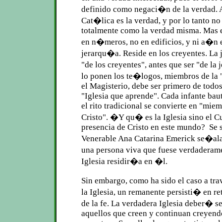
definido como negaci�n de la verdad. A
Cat�lica es la verdad, y por lo tanto n
totalmente como la verdad misma. Mas es
en n�meros, no en edificios, y ni a�n 
jerarqu�a. Reside en los creyentes. La
"de los creyentes", antes que ser "de l
lo ponen los te�logos, miembros de la 
el Magisterio, debe ser primero de todo
"Iglesia que aprende". Cada infante ba
el rito tradicional se convierte en "mie
Cristo". �Y qu� es la Iglesia sino el Cu
presencia de Cristo en este mundo? Se 
Venerable Ana Catarina Emerick se�ala
una persona viva que fuese verdaderame
Iglesia residir�a en �l.
Sin embargo, como ha sido el caso a tra
la Iglesia, un remanente persisti� en r
de la fe. La verdadera Iglesia deber� s
aquellos que creen y continuan creyend