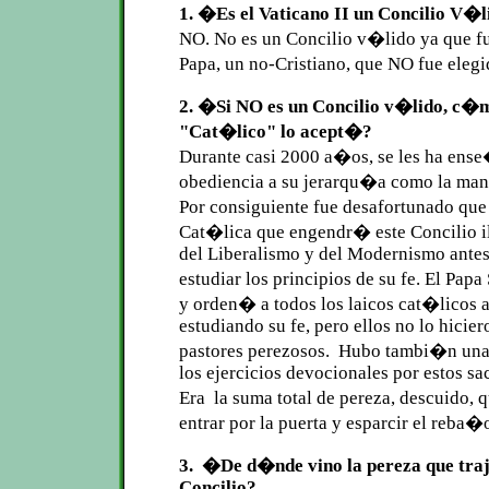
1. �Es el Vaticano II un Concilio V�
NO. No es un Concilio v�lido ya que f
Papa, un no-Cristiano, que NO fue ele
2. �Si NO es un Concilio v�lido, c�m
"Cat�lico" lo acept�?
Durante casi 2000 a�os, se les ha ens
obediencia a su jerarqu�a como la mane
Por consiguiente fue desafortunado qu
Cat�lica que engendr� este Concilio 
del Liberalismo y del Modernismo antes
estudiar los principios de su fe. El Pa
y orden� a todos los laicos cat�licos 
estudiando su fe, pero ellos no lo hicie
pastores perezosos. Hubo tambi�n un
los ejercicios devocionales por estos s
Era la suma total de pereza, descuido, 
entrar por la puerta y esparcir el reba�
3. �De d�nde vino la pereza que trajo
Concilio?