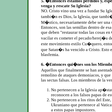
5. �Entonces estamos perdidos y, esp
venga y rescate Su Iglesia?
NO. Cristo vino una vez a fundar Su Igl
tambi�n es Dios, la Iglesia, que tambi
M�stico, necesariamente debe ser una s
Entonces, son las semillas dentro de esa
que deben "restaurar todas las cosas en 
vacilar es cometer el pecado/herej�a d
este movimiento estilo Cu�quero, ent
que Satan�s ha vencido a Cristo. Esto 
blasfemia.
6. �Entonces qui�nes son los Miembro
Aquellos que finalmente se han asenta
remolino de ataques demoniacos, y que 
las sectas falsas. Los miembros de la ve
No pertenecen a la Iglesia ap�stat
reconocen a los falsos papas de es
No pertenecen a los ritos del Este,
Ukraniano que pertenece al Vatica
a estos papas impostores.